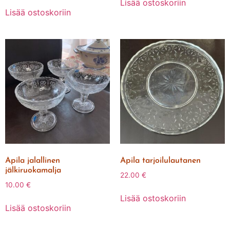
Lisää ostoskoriin
Lisää ostoskoriin
Apila jalallinen
Apila tarjoilulautanen
jälkiruokamalja
22.00
€
10.00
€
Lisää ostoskoriin
Lisää ostoskoriin