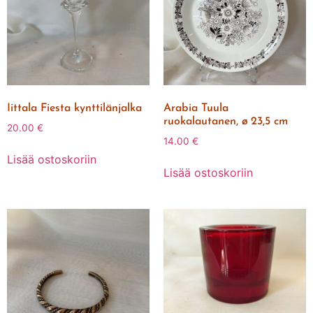
Iittala Fiesta kynttilänjalka
Arabia Tuula
ruokalautanen, ø 23,5 cm
20.00
€
14.00
€
Lisää ostoskoriin
Lisää ostoskoriin