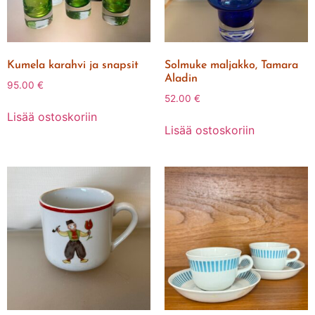
Kumela karahvi ja snapsit
Solmuke maljakko, Tamara
Aladin
95.00
€
52.00
€
Lisää ostoskoriin
Lisää ostoskoriin