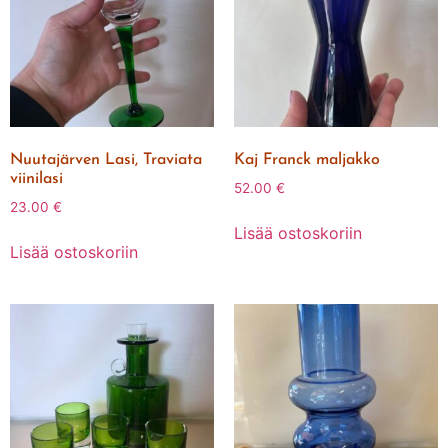
Nuutajärven Lasi, Traviata
Kaj Franck maljakko
viinilasi
52.00
€
23.00
€
Lisää ostoskoriin
Lisää ostoskoriin