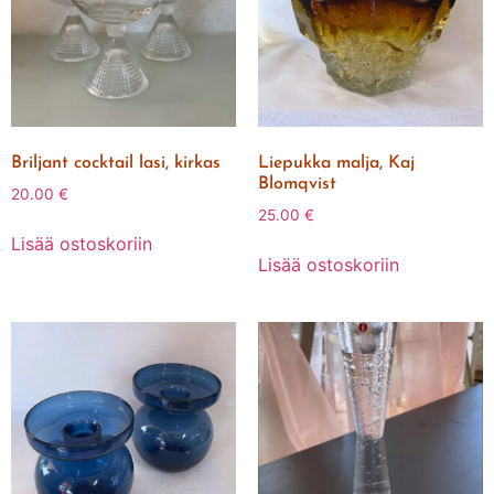
Briljant cocktail lasi, kirkas
Liepukka malja, Kaj
Blomqvist
20.00
€
25.00
€
Lisää ostoskoriin
Lisää ostoskoriin