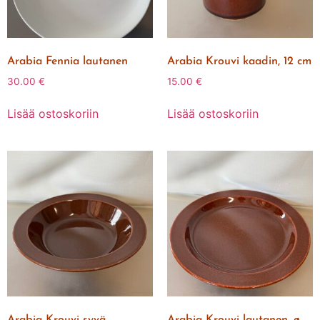
Arabia Fennia lautanen
Arabia Krouvi kaadin, 12 cm
30.00
€
15.00
€
Lisää ostoskoriin
Lisää ostoskoriin
Arabia Krouvi syvä
Arabia Krouvi lautanen, ø