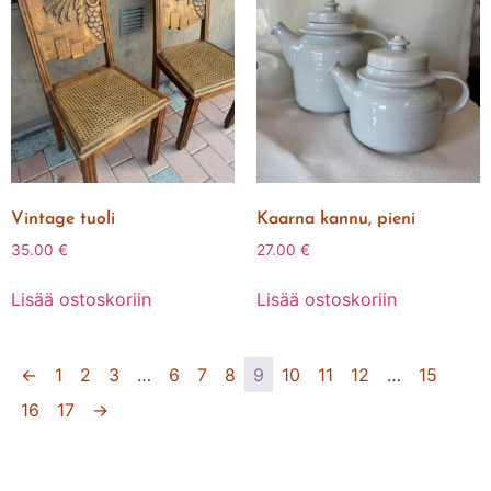
Vintage tuoli
Kaarna kannu, pieni
35.00
€
27.00
€
Lisää ostoskoriin
Lisää ostoskoriin
←
1
2
3
…
6
7
8
9
10
11
12
…
15
16
17
→