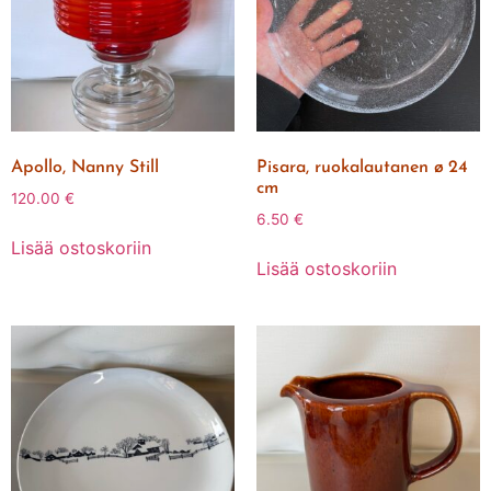
Apollo, Nanny Still
Pisara, ruokalautanen ø 24
cm
120.00
€
6.50
€
Lisää ostoskoriin
Lisää ostoskoriin