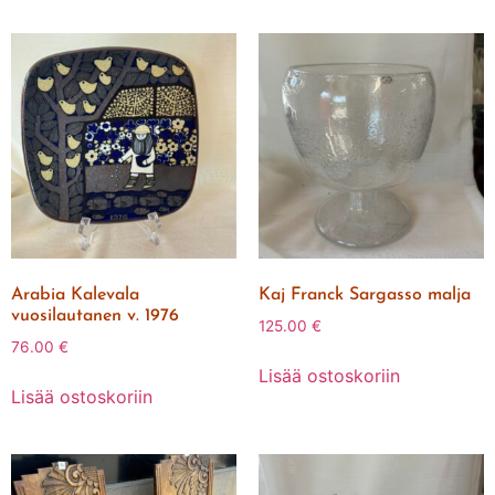
Arabia Kalevala
Kaj Franck Sargasso malja
vuosilautanen v. 1976
125.00
€
76.00
€
Lisää ostoskoriin
Lisää ostoskoriin