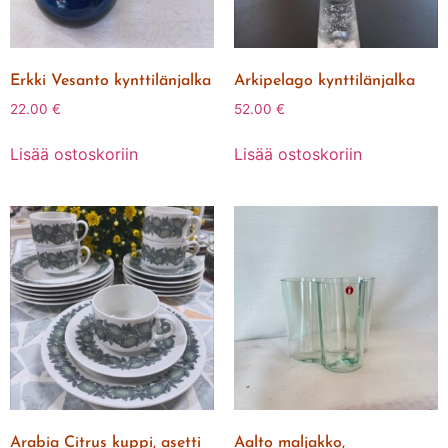
Erkki Vesanto kynttilänjalka
Arkipelago kynttilänjalka
22.00
€
52.00
€
Lisää ostoskoriin
Lisää ostoskoriin
Arabia Citrus kuppi, asetti
Aalto maljakko,