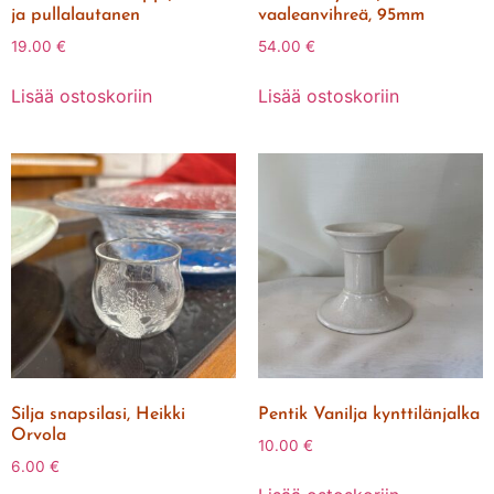
ja pullalautanen
vaaleanvihreä, 95mm
19.00
€
54.00
€
Lisää ostoskoriin
Lisää ostoskoriin
Silja snapsilasi, Heikki
Pentik Vanilja kynttilänjalka
Orvola
10.00
€
6.00
€