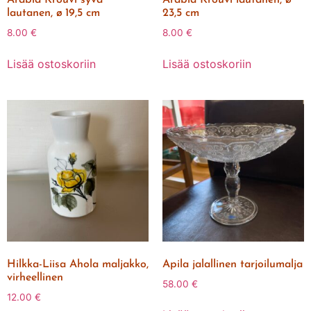
lautanen, ø 19,5 cm
23,5 cm
8.00
€
8.00
€
Lisää ostoskoriin
Lisää ostoskoriin
Hilkka-Liisa Ahola maljakko,
Apila jalallinen tarjoilumalja
virheellinen
58.00
€
12.00
€