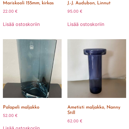
Mariskooli 155mm, kirkas
J.-J. Audubon, Linnut
22.00
€
95.00
€
Lisää ostoskoriin
Lisää ostoskoriin
Palapeli maljakko
Ametisti maljakko, Nanny
Still
52.00
€
62.00
€
Lisää ostoskoriin