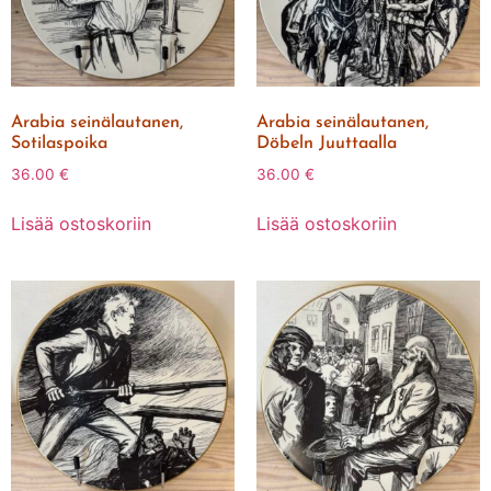
Arabia seinälautanen,
Arabia seinälautanen,
Sotilaspoika
Döbeln Juuttaalla
36.00
€
36.00
€
Lisää ostoskoriin
Lisää ostoskoriin