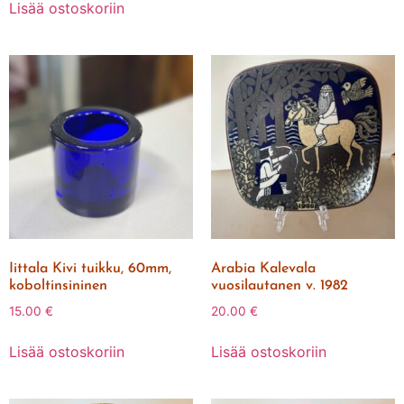
Lisää ostoskoriin
Iittala Kivi tuikku, 60mm,
Arabia Kalevala
koboltinsininen
vuosilautanen v. 1982
15.00
€
20.00
€
Lisää ostoskoriin
Lisää ostoskoriin