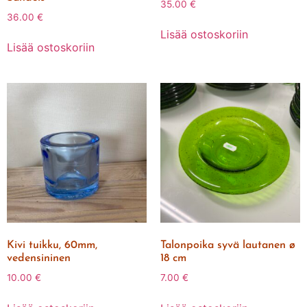
35.00
€
36.00
€
Lisää ostoskoriin
Lisää ostoskoriin
Kivi tuikku, 60mm,
Talonpoika syvä lautanen ø
vedensininen
18 cm
10.00
€
7.00
€