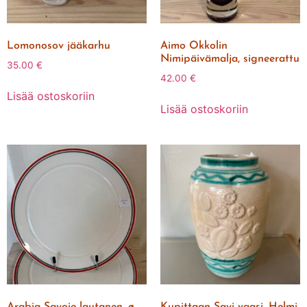
Lomonosov jääkarhu
Aimo Okkolin
Nimipäivämalja, signeerattu
35.00
€
42.00
€
Lisää ostoskoriin
Lisää ostoskoriin
Arabia Savoie lautanen, ø
Kupittaan Savi vaasi, Helmi