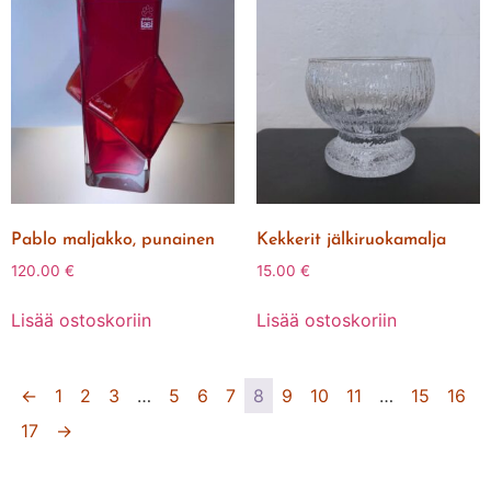
Pablo maljakko, punainen
Kekkerit jälkiruokamalja
120.00
€
15.00
€
Lisää ostoskoriin
Lisää ostoskoriin
←
1
2
3
…
5
6
7
8
9
10
11
…
15
16
17
→