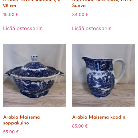
28 cm
Suova
10.00
€
34.00
€
Lisää ostoskoriin
Lisää ostoskoriin
Arabia Maisema
Arabia Maisema kaadin
soppakulho
85.00
€
55.00
€