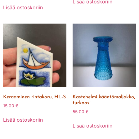
Lisää ostoskoriin
Lisää ostoskoriin
Keraaminen rintakoru, HL-S
Kastehelmi kääntömaljakko,
turkoosi
15.00
€
55.00
€
Lisää ostoskoriin
Lisää ostoskoriin