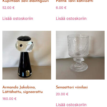
Kupittaan Savi eläinfiguuri
Pentik Talvi kahvisetti
52.00
€
6.00
€
Lisää ostoskoriin
Lisää ostoskoriin
Armando Jakobino,
Senaattori viinilasi
Lättähattu, signeerattu
20.00
€
160.00
€
Lisää ostoskoriin