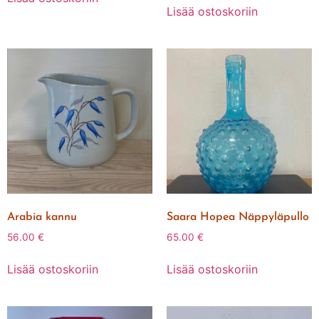
Lisää ostoskoriin
Arabia kannu
Saara Hopea Näppyläpullo
56.00
€
65.00
€
Lisää ostoskoriin
Lisää ostoskoriin