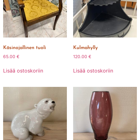
Käsinojallinen tuoli
Kulmahylly
65.00
€
120.00
€
Lisää ostoskoriin
Lisää ostoskoriin