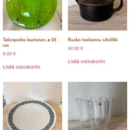
Talonpoika lautanen, ø 25
Ruska teekannu sihdillä
cm
42.00
€
9.00
€
Lisää ostoskoriin
Lisää ostoskoriin