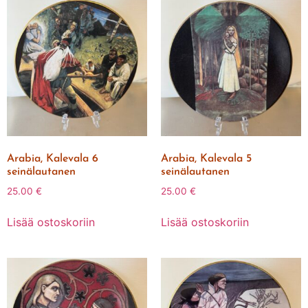
Arabia, Kalevala 6
Arabia, Kalevala 5
seinälautanen
seinälautanen
25.00
€
25.00
€
Lisää ostoskoriin
Lisää ostoskoriin