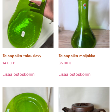
Talonpoika talouslevy
Talonpoika maljakko
14.00
€
35.00
€
Lisää ostoskoriin
Lisää ostoskoriin