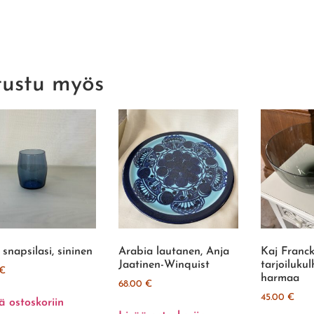
tustu myös
 snapsilasi, sininen
Arabia lautanen, Anja
Kaj Franc
Jaatinen-Winquist
tarjoilukul
€
harmaa
68.00
€
45.00
€
ä ostoskoriin