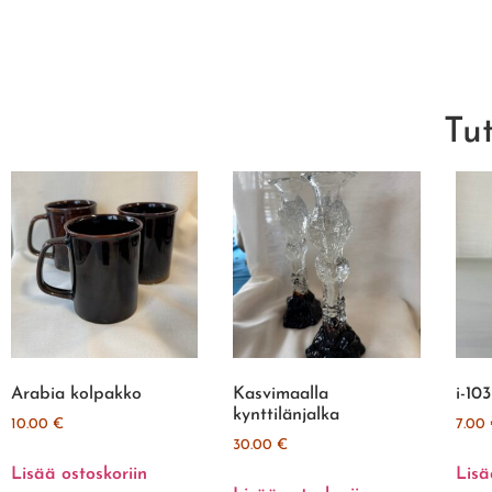
Tu
Arabia kolpakko
Kasvimaalla
i-103
kynttilänjalka
10.00
€
7.00
30.00
€
Lisää ostoskoriin
Lisä