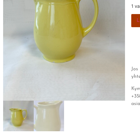
1 v
L
Jos
yht
Kym
+35
asi