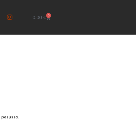
0
0.00
€
ä pesussa.