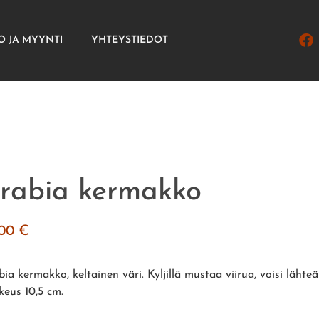
O JA MYYNTI
YHTEYSTIEDOT
rabia kermakko
.00
€
ia kermakko, keltainen väri. Kyljillä mustaa viirua, voisi lähte
keus 10,5 cm.