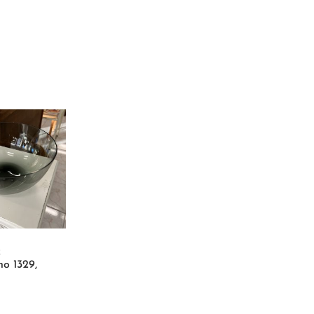
k
ho 1329,