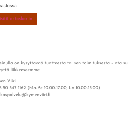
arastossa
isää ostoskoriin
 sinulla on kysyttävää tuotteesta tai sen toimituksesta – ota s
eyttä liikkeeseemme:
en Viiri
8 50 347 1162 (Ma-Pe 10.00-17.00, La 10.00-15.00)
akaspalvelu@kymenviiri.fi