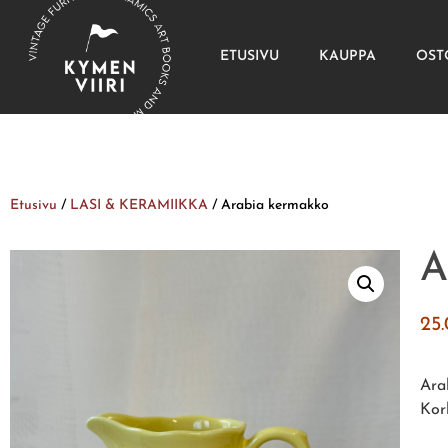
ETUSIVU
KAUPPA
OST
Etusivu
/
LASI & KERAMIIKKA
/ Arabia kermakko
A
25
Arab
Kor