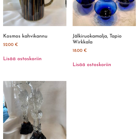
Kosmos kahvikannu
Jälkiruokamalja, Tapio
Wirkkala
52.00
€
18.00
€
Lisää ostoskoriin
Lisää ostoskoriin