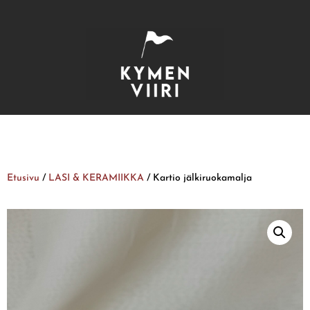
Etusivu
/
LASI & KERAMIIKKA
/ Kartio jälkiruokamalja