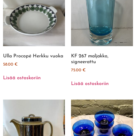
Ulla Procopé Herkku vuoka
KF 267 maljakko,
signeerattu
58.00
€
75.00
€
Lisää ostoskoriin
Lisää ostoskoriin