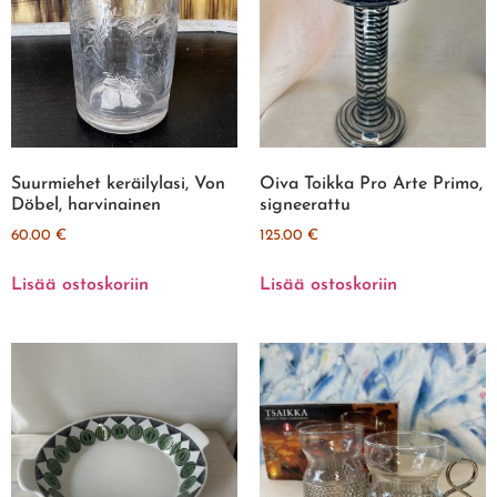
Suurmiehet keräilylasi, Von
Oiva Toikka Pro Arte Primo,
Döbel, harvinainen
signeerattu
60.00
€
125.00
€
Lisää ostoskoriin
Lisää ostoskoriin