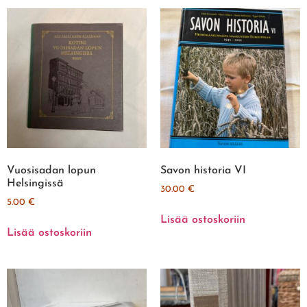
Vuosisadan lopun
Savon historia VI
Helsingissä
30.00
€
5.00
€
Lisää ostoskoriin
Lisää ostoskoriin