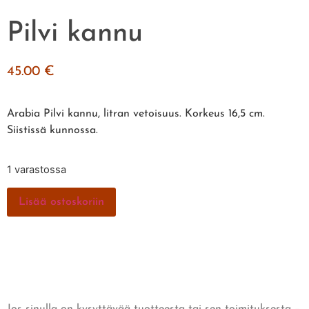
Pilvi kannu
45.00
€
Arabia Pilvi kannu, litran vetoisuus. Korkeus 16,5 cm.
Siistissä kunnossa.
1 varastossa
Lisää ostoskoriin
Jos sinulla on kysyttävää tuotteesta tai sen toimituksesta –