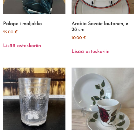
Palapeli maljakko
Arabia Savoie lautanen, ø
28 cm
52.00
€
10.00
€
Lisää ostoskoriin
Lisää ostoskoriin