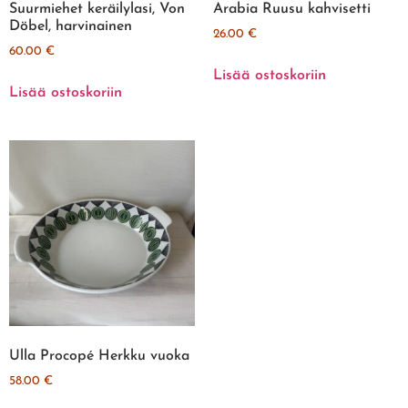
Suurmiehet keräilylasi, Von
Arabia Ruusu kahvisetti
Döbel, harvinainen
26.00
€
60.00
€
Lisää ostoskoriin
Lisää ostoskoriin
Ulla Procopé Herkku vuoka
58.00
€