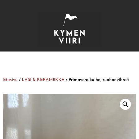
Etusivu
/
LASI & KERAMIIKKA
/ Primavera kulho, ruohonvihreä