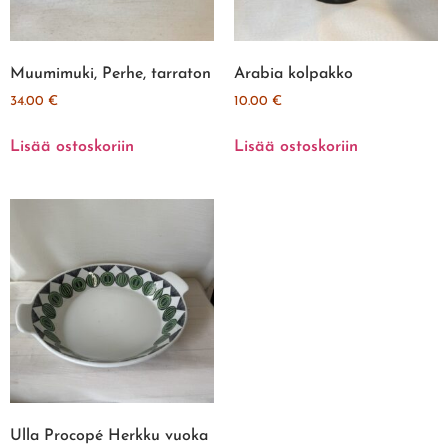
Muumimuki, Perhe, tarraton
Arabia kolpakko
34.00
€
10.00
€
Lisää ostoskoriin
Lisää ostoskoriin
Ulla Procopé Herkku vuoka