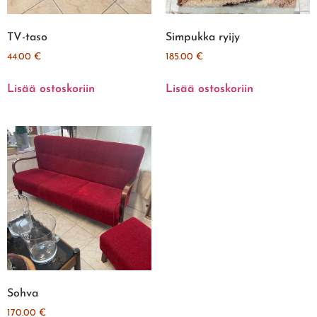
TV-taso
Simpukka ryijy
44.00
€
185.00
€
Lisää ostoskoriin
Lisää ostoskoriin
Sohva
170.00
€