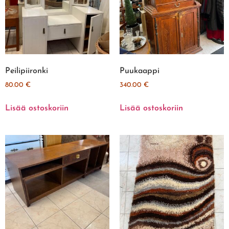
Peilipiironki
Puukaappi
80.00
€
340.00
€
Lisää ostoskoriin
Lisää ostoskoriin