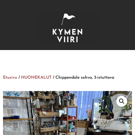
Etusivu
/
HUONEKALUT
/ Chippendale sohva, 3-istuttava