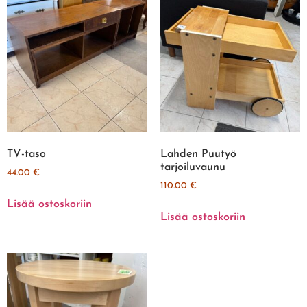
TV-taso
Lahden Puutyö
tarjoiluvaunu
44.00
€
110.00
€
Lisää ostoskoriin
Lisää ostoskoriin