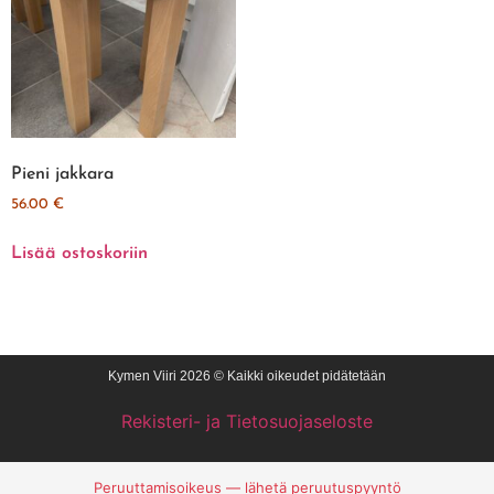
Pieni jakkara
56.00
€
Lisää ostoskoriin
Kymen Viiri 2026 © Kaikki oikeudet pidätetään
Rekisteri- ja Tietosuojaseloste
Peruuttamisoikeus — lähetä peruutuspyyntö