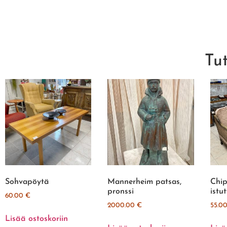
Tu
Sohvapöytä
Mannerheim patsas,
Chip
pronssi
istu
60.00
€
2000.00
€
55.0
Lisää ostoskoriin