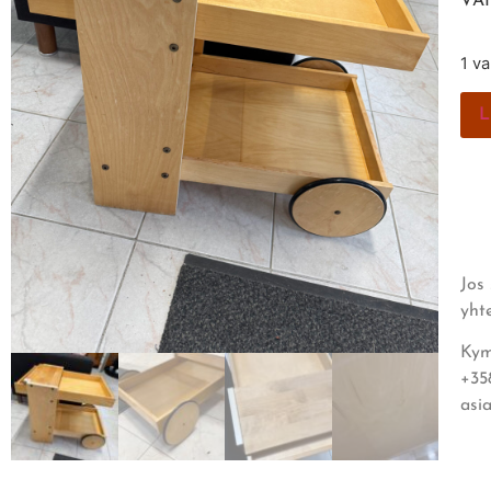
VA
1 v
L
Jos
yht
Kym
+35
asi