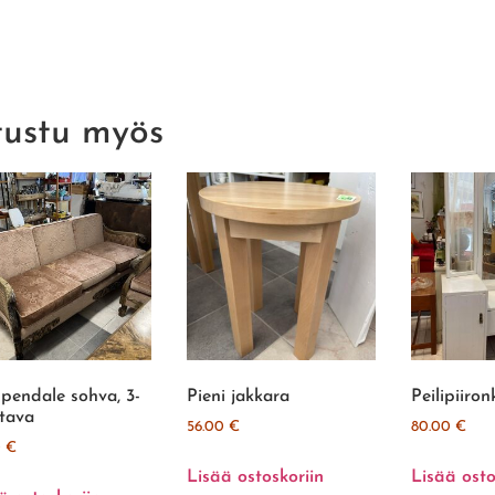
tustu myös
pendale sohva, 3-
Pieni jakkara
Peilipiiron
ttava
56.00
€
80.00
€
0
€
Lisää ostoskoriin
Lisää osto