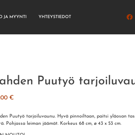
O JA MYYNTI
YHTEYSTIEDOT
ahden Puutyö tarjoiluva
0.00
€
den Puutyö tarjoiluvaunu. Hyvä pinnoiltaan, paitsi yläosan ta
rä. Pohjassa leiman jäämät. Korkeus 68 cm, ø 43 x 53 cm.