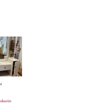
ki
skoriin