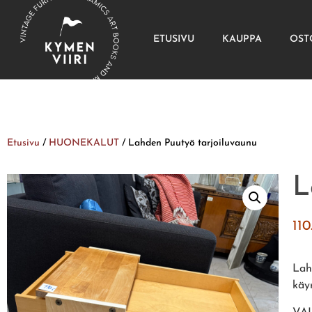
ETUSIVU
KAUPPA
OST
Etusivu
/
HUONEKALUT
/ Lahden Puutyö tarjoiluvaunu
L
11
Lah
käy