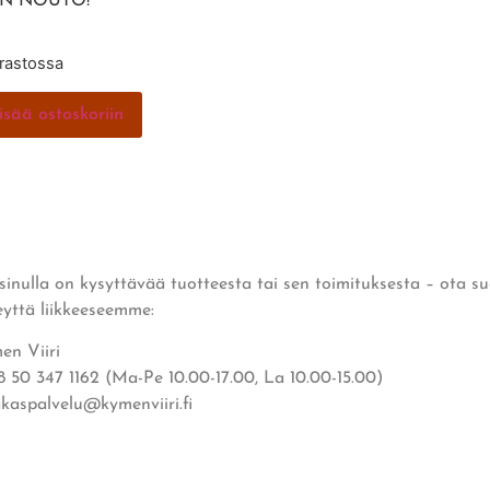
IN NOUTO!
arastossa
isää ostoskoriin
 sinulla on kysyttävää tuotteesta tai sen toimituksesta – ota s
eyttä liikkeeseemme:
en Viiri
8 50 347 1162 (Ma-Pe 10.00-17.00, La 10.00-15.00)
akaspalvelu@kymenviiri.fi