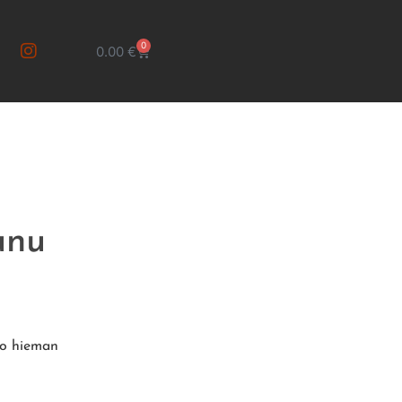
0
0.00
€
unu
so hieman