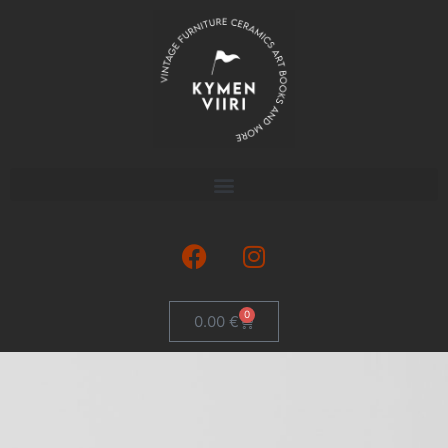
0
0.00
€