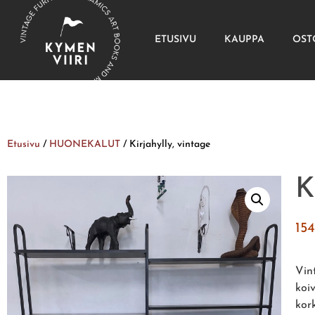
ETUSIVU
KAUPPA
OST
Etusivu
/
HUONEKALUT
/ Kirjahylly, vintage
K
15
Vin
koi
kork