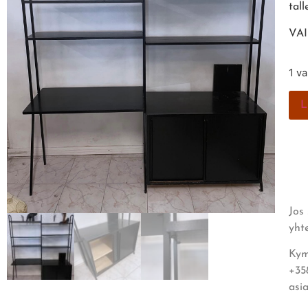
tall
VA
1 v
L
Jos
yht
Kym
+35
asi