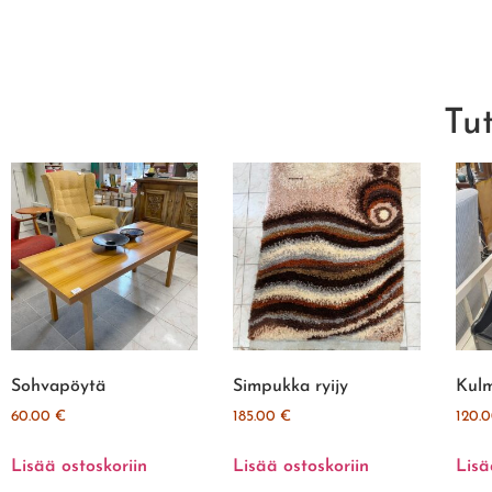
Tu
Sohvapöytä
Simpukka ryijy
Kulm
60.00
€
185.00
€
120.
Lisää ostoskoriin
Lisää ostoskoriin
Lisä