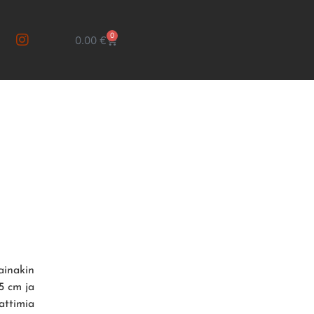
0
0.00
€
ainakin
5 cm ja
nattimia