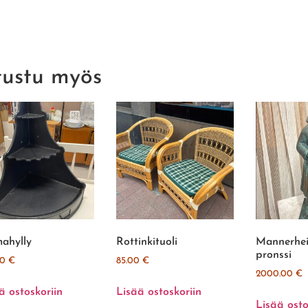
tustu myös
ahylly
Rottinkituoli
Mannerhei
pronssi
00
€
85.00
€
2000.00
€
ä ostoskoriin
Lisää ostoskoriin
Lisää osto