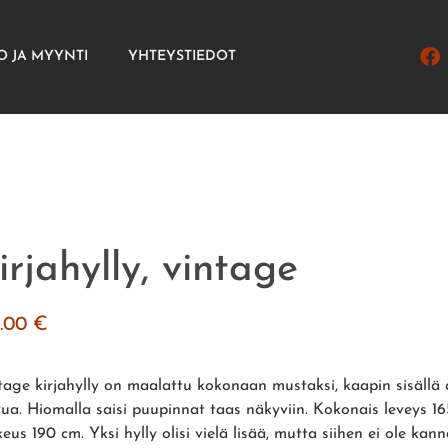
O JA MYYNTI
YHTEYSTIEDOT
irjahylly, vintage
4.00
€
tage kirjahylly on maalattu kokonaan mustaksi, kaapin sisällä 
vua. Hiomalla saisi puupinnat taas näkyviin. Kokonais leveys 16
eus 190 cm. Yksi hylly olisi vielä lisää, mutta siihen ei ole kan