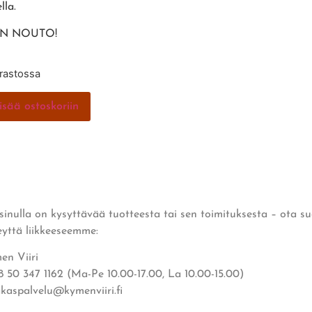
ella.
IN NOUTO!
arastossa
isää ostoskoriin
 sinulla on kysyttävää tuotteesta tai sen toimituksesta – ota s
eyttä liikkeeseemme:
en Viiri
8 50 347 1162 (Ma-Pe 10.00-17.00, La 10.00-15.00)
akaspalvelu@kymenviiri.fi