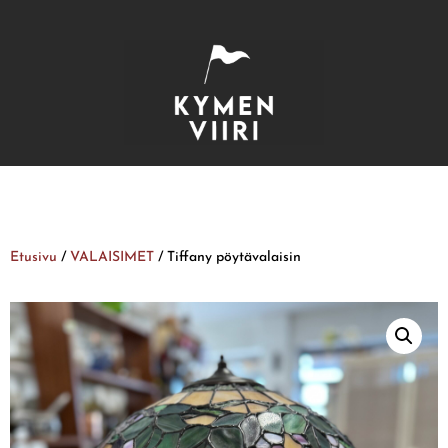
Etusivu
/
VALAISIMET
/ Tiffany pöytävalaisin