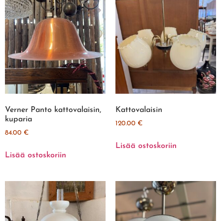
Verner Panto kattovalaisin,
Kattovalaisin
kuparia
120.00
€
84.00
€
Lisää ostoskoriin
Lisää ostoskoriin