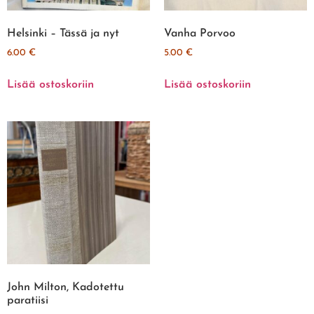
Helsinki – Tässä ja nyt
Vanha Porvoo
6.00
€
5.00
€
Lisää ostoskoriin
Lisää ostoskoriin
John Milton, Kadotettu
paratiisi