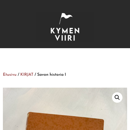
Etusivu
/
KIRJAT
/ Savon historia I