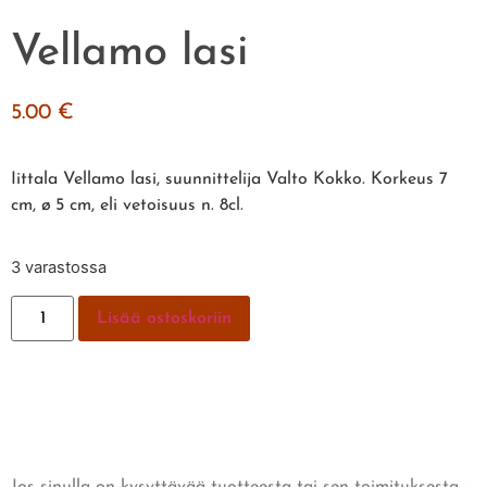
Vellamo lasi
5.00
€
Iittala Vellamo lasi, suunnittelija Valto Kokko. Korkeus 7
cm, ø 5 cm, eli vetoisuus n. 8cl.
3 varastossa
Lisää ostoskoriin
Jos sinulla on kysyttävää tuotteesta tai sen toimituksesta –