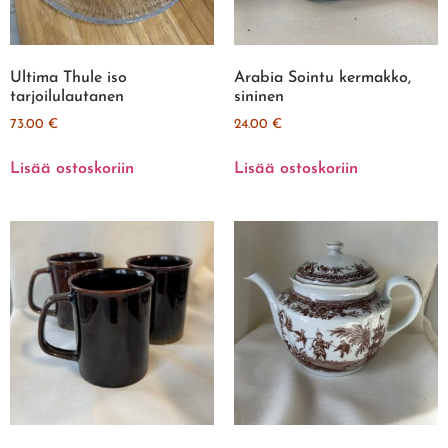
Ultima Thule iso
Arabia Sointu kermakko,
tarjoilulautanen
sininen
73.00
€
24.00
€
Lisää ostoskoriin
Lisää ostoskoriin