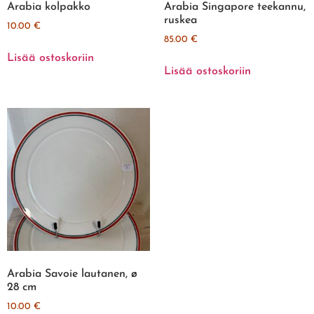
Arabia kolpakko
Arabia Singapore teekannu,
ruskea
10.00
€
85.00
€
Lisää ostoskoriin
Lisää ostoskoriin
Arabia Savoie lautanen, ø
28 cm
10.00
€