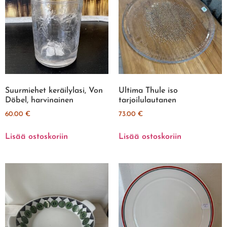
Suurmiehet keräilylasi, Von
Ultima Thule iso
Döbel, harvinainen
tarjoilulautanen
60.00
€
73.00
€
Lisää ostoskoriin
Lisää ostoskoriin