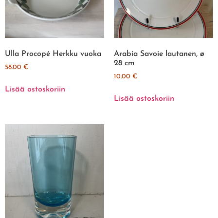
Ulla Procopé Herkku vuoka
Arabia Savoie lautanen, ø
28 cm
58.00
€
10.00
€
Lisää ostoskoriin
Lisää ostoskoriin