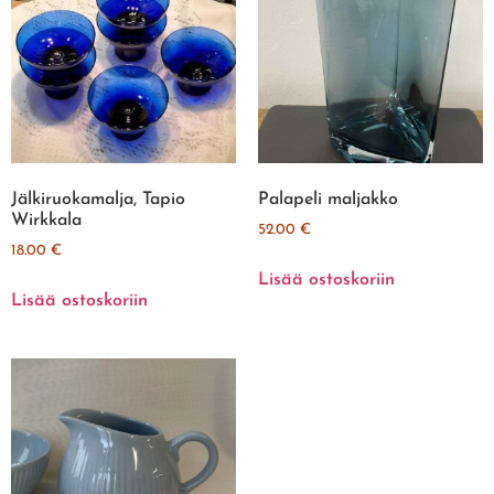
Jälkiruokamalja, Tapio
Palapeli maljakko
Wirkkala
52.00
€
18.00
€
Lisää ostoskoriin
Lisää ostoskoriin