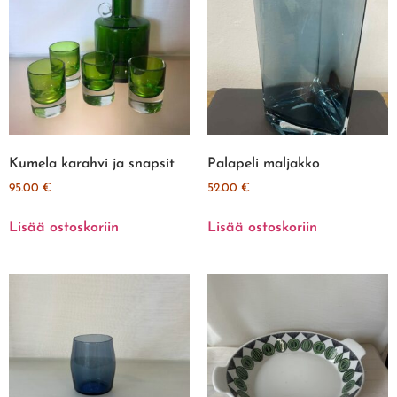
Kumela karahvi ja snapsit
Palapeli maljakko
95.00
€
52.00
€
Lisää ostoskoriin
Lisää ostoskoriin