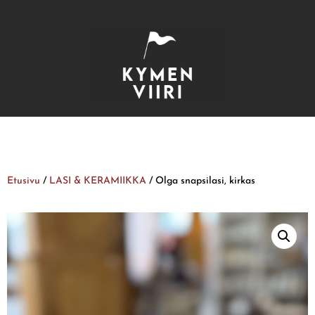
Etusivu
/
LASI & KERAMIIKKA
/ Olga snapsilasi, kirkas