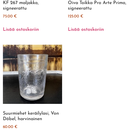
KF 267 maljakko,
Oiva Toikka Pro Arte Primo,
signeerattu
signeerattu
75.00
€
125.00
€
Lisää ostoskoriin
Lisää ostoskoriin
Suurmiehet keräilylasi, Von
Döbel, harvinainen
60.00
€