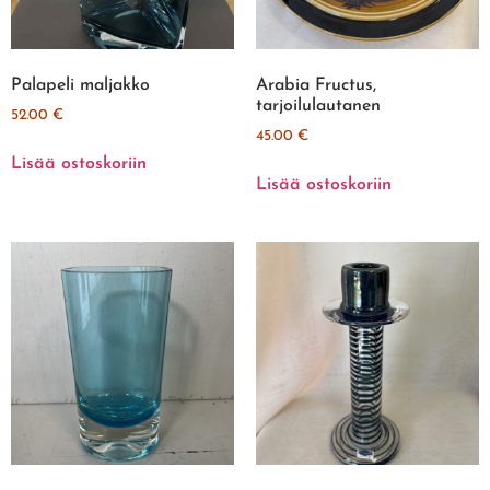
Palapeli maljakko
Arabia Fructus,
tarjoilulautanen
52.00
€
45.00
€
Lisää ostoskoriin
Lisää ostoskoriin