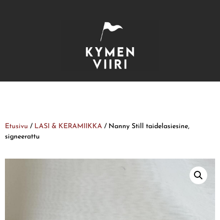
Etusivu
/
LASI & KERAMIIKKA
/ Nanny Still taidelasiesine,
signeerattu