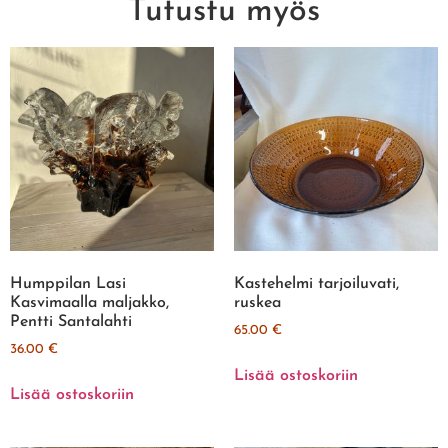
Tutustu myös
Humppilan Lasi
Kastehelmi tarjoiluvati,
Kasvimaalla maljakko,
ruskea
Pentti Santalahti
65.00
€
36.00
€
Lisää ostoskoriin
Lisää ostoskoriin