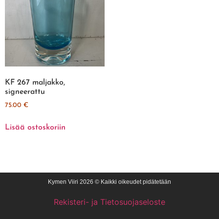
KF 267 maljakko,
signeerattu
75.00
€
Lisää ostoskoriin
Kymen Viiri 2026 © Kaikki oikeudet pidätetään
Rekisteri- ja Tietosuojaseloste