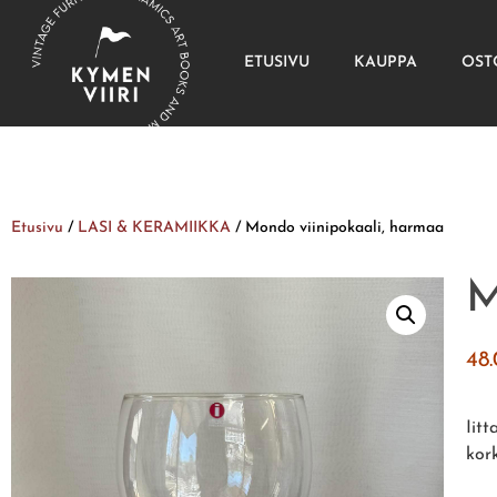
ETUSIVU
KAUPPA
OST
Etusivu
/
LASI & KERAMIIKKA
/ Mondo viinipokaali, harmaa
M
48
Iit
kor