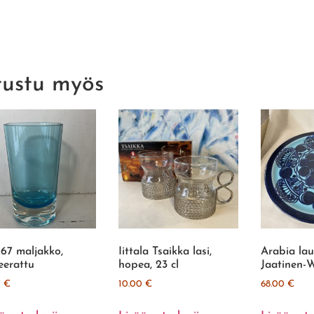
tustu myös
67 maljakko,
Iittala Tsaikka lasi,
Arabia lau
eerattu
hopea, 23 cl
Jaatinen-
0
€
10.00
€
68.00
€