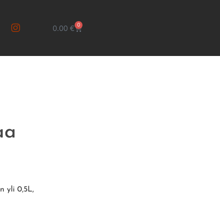
0
0.00
€
aa
 yli 0,5L,