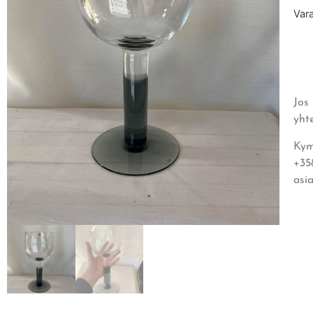
Var
Jos
yht
Kym
+35
asi