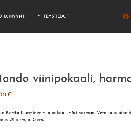
O JA MYYNTI
YHTEYSTIEDOT
ondo viinipokaali, harm
.00
€
tala Kerttu Nurminen viinipokaali, väri harmaa. Vetoisuus ainakin
keus 22,5 cm, ø 10 cm.