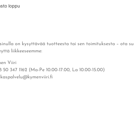
asto loppu
 sinulla on kysyttävää tuotteesta tai sen toimituksesta – ota s
eyttä liikkeeseemme:
en Viiri
8 50 347 1162 (Ma-Pe 10.00-17.00, La 10.00-15.00)
akaspalvelu@kymenviiri.fi