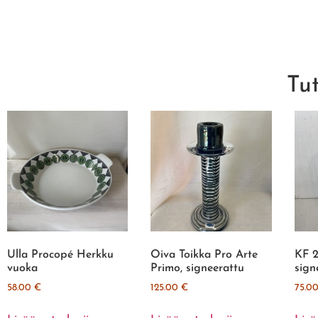
Tu
Ulla Procopé Herkku
Oiva Toikka Pro Arte
KF 2
vuoka
Primo, signeerattu
sign
58.00
€
125.00
€
75.0