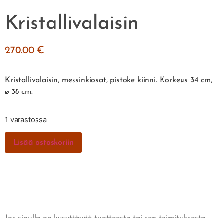
Kristallivalaisin
270.00
€
Kristallivalaisin, messinkiosat, pistoke kiinni. Korkeus 34 cm,
ø 38 cm.
1 varastossa
Lisää ostoskoriin
Jos sinulla on kysyttävää tuotteesta tai sen toimituksesta –