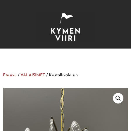
Etusivu
/
VALAISIMET
/ Kristallivalaisin