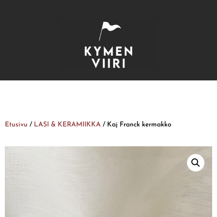
Etusivu
/
LASI & KERAMIIKKA
/ Kaj Franck kermakko