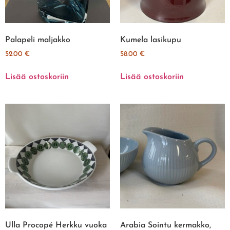
Palapeli maljakko
Kumela lasikupu
52.00
€
58.00
€
Lisää ostoskoriin
Lisää ostoskoriin
Ulla Procopé Herkku vuoka
Arabia Sointu kermakko,