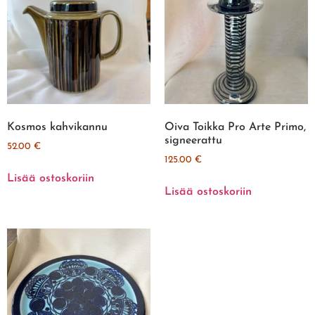
Kosmos kahvikannu
Oiva Toikka Pro Arte Primo,
signeerattu
52.00
€
125.00
€
Lisää ostoskoriin
Lisää ostoskoriin