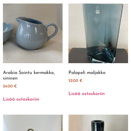
Arabia Sointu kermakko,
Palapeli maljakko
sininen
52.00
€
24.00
€
Lisää ostoskoriin
Lisää ostoskoriin