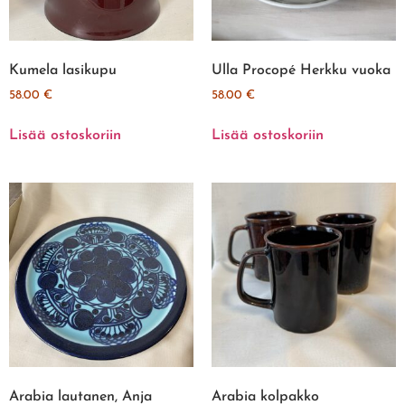
Kumela lasikupu
Ulla Procopé Herkku vuoka
58.00
€
58.00
€
Lisää ostoskoriin
Lisää ostoskoriin
Arabia lautanen, Anja
Arabia kolpakko