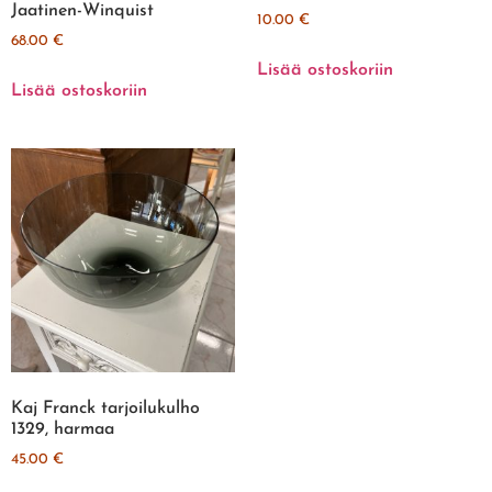
Jaatinen-Winquist
10.00
€
68.00
€
Lisää ostoskoriin
Lisää ostoskoriin
Kaj Franck tarjoilukulho
1329, harmaa
45.00
€