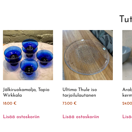
Tu
Jälkiruokamalja, Tapio
Ultima Thule iso
Arab
Wirkkala
tarjoilulautanen
kerm
18.00
€
73.00
€
24.0
Lisää ostoskoriin
Lisää ostoskoriin
Lisä