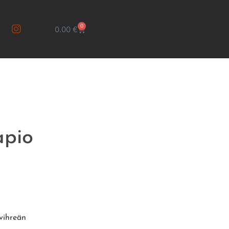
0
0.00
€
apio
 vihreän