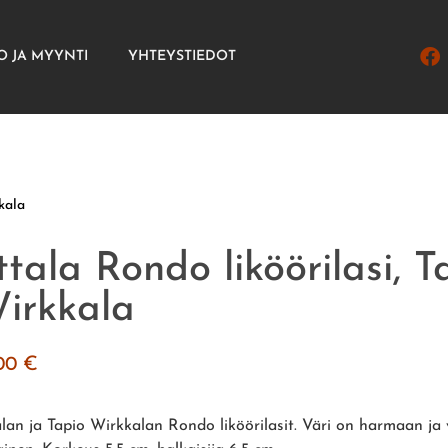
O JA MYYNTI
YHTEYSTIEDOT
kkala
ittala Rondo liköörilasi, T
irkkala
.00
€
talan ja Tapio Wirkkalan Rondo liköörilasit. Väri on harmaan ja