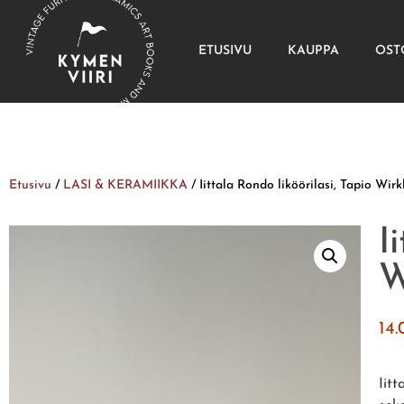
ETUSIVU
KAUPPA
OST
Etusivu
/
LASI & KERAMIIKKA
/ Iittala Rondo liköörilasi, Tapio Wir
I
W
14
Iit