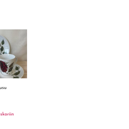
usu
skoriin