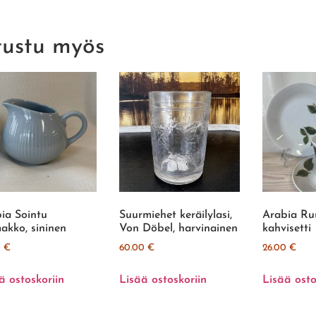
tustu myös
ia Sointu
Suurmiehet keräilylasi,
Arabia Ru
akko, sininen
Von Döbel, harvinainen
kahvisetti
0
€
60.00
€
26.00
€
ä ostoskoriin
Lisää ostoskoriin
Lisää osto