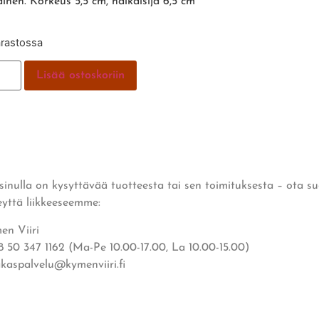
ainen. Korkeus 5,5 cm, halkaisija 6,5 cm
arastossa
Lisää ostoskoriin
 sinulla on kysyttävää tuotteesta tai sen toimituksesta – ota s
eyttä liikkeeseemme:
en Viiri
8 50 347 1162 (Ma-Pe 10.00-17.00, La 10.00-15.00)
akaspalvelu@kymenviiri.fi