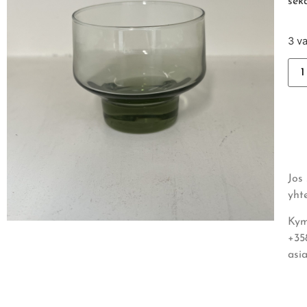
sek
3 v
Jos
yht
Kym
+35
asi