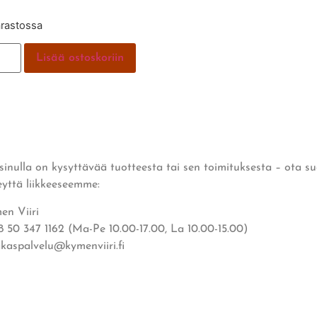
arastossa
Lisää ostoskoriin
 sinulla on kysyttävää tuotteesta tai sen toimituksesta – ota s
eyttä liikkeeseemme:
en Viiri
8 50 347 1162 (Ma-Pe 10.00-17.00, La 10.00-15.00)
akaspalvelu@kymenviiri.fi