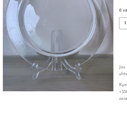
6 v
Jos
yht
Kym
+35
asi