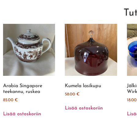
Tu
Arabia Singapore
Kumela lasikupu
Jälk
teekannu, ruskea
Wirk
58.00
€
85.00
€
18.0
Lisää ostoskoriin
Lisää ostoskoriin
Lisä