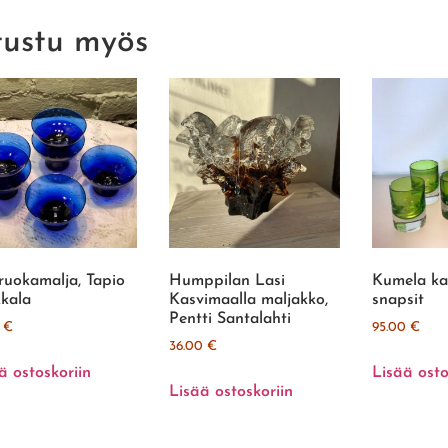
tustu myös
iruokamalja, Tapio
Humppilan Lasi
Kumela ka
kala
Kasvimaalla maljakko,
snapsit
Pentti Santalahti
0
€
95.00
€
36.00
€
ä ostoskoriin
Lisää osto
Lisää ostoskoriin