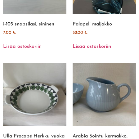
i-103 snapsilasi, sininen
Palapeli maljakko
7.00
€
52.00
€
Lisää ostoskoriin
Lisää ostoskoriin
Ulla Procopé Herkku vuoka
Arabia Sointu kermakko,