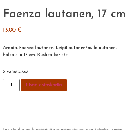
Faenza lautanen, 17 cm
13.00
€
Arabia, Faenza lautanen. Leipälautanen/pullalautanen,
halkaisija 17 cm. Ruskea koriste.
2 varastossa
Lisää ostoskoriin
Jos sinulla on kysyttävää tuotteesta tai sen toimituksesta –