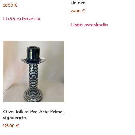
sininen
58.00
€
24.00
€
Lisää ostoskoriin
Lisää ostoskoriin
Oiva Toikka Pro Arte Primo,
signeerattu
125.00
€