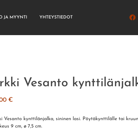
O JA MYYNTI
YHTEYSTIEDOT
rkki Vesanto kynttilänjal
.00
€
i Vesanto kynttilänjalka, sininen lasi. Pöytäkynttilälle tai kruun
keus 9 cm, ø 7,5 cm.