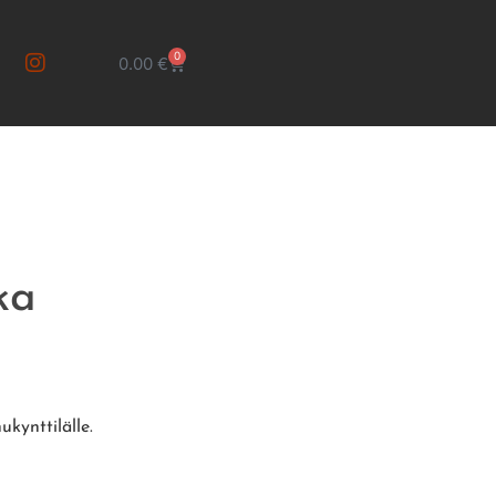
0
0.00
€
ka
ukynttilälle.