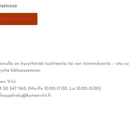
arastossa
isää ostoskoriin
 sinulla on kysyttävää tuotteesta tai sen toimituksesta – ota s
eyttä liikkeeseemme:
en Viiri
8 50 347 1162 (Ma-Pe 10.00-17.00, La 10.00-15.00)
akaspalvelu@kymenviiri.fi