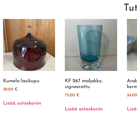
Tu
Kumela lasikupu
KF 267 maljakko,
Arab
signeerattu
kerm
58.00
€
75.00
€
24.0
Lisää ostoskoriin
Lisää ostoskoriin
Lisä