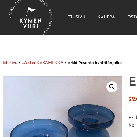
ETUSIVU
KAUPPA
OST
Etusivu
/
LASI & KERAMIIKKA
/ Erkki Vesanto kynttilänjalka
E
22
Erkk
Kor