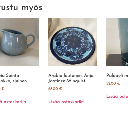
tustu myös
ia Sointu
Arabia lautanen, Anja
Palapeli m
akko, sininen
Jaatinen-Winquist
52.00
€
0
€
68.00
€
Lisää osto
ä ostoskoriin
Lisää ostoskoriin