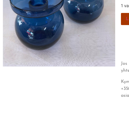
1 v
L
Jos
yht
Kym
+35
asi