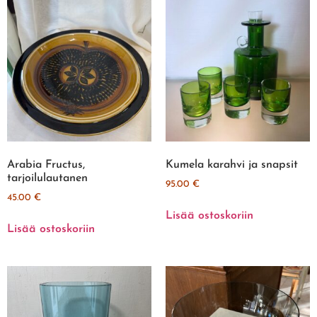
Arabia Fructus,
Kumela karahvi ja snapsit
tarjoilulautanen
95.00
€
45.00
€
Lisää ostoskoriin
Lisää ostoskoriin