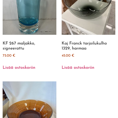
KF 267 maljakko,
Kaj Franck tarjoilukulho
signeerattu
1329, harmaa
75.00
€
45.00
€
Lisää ostoskoriin
Lisää ostoskoriin