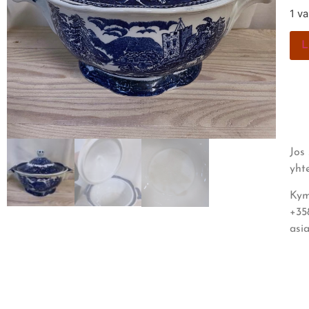
1 v
L
Jos
yht
Kym
+35
asi