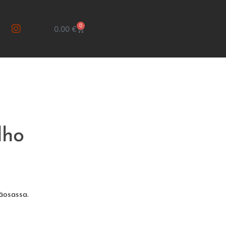
0
0.00
€
lho
äosassa.