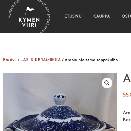
ETUSIVU
KAUPPA
OST
Etusivu
/
LASI & KERAMIIKKA
/ Arabia Maisema soppakulho
A
55
Ara
Kor