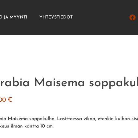
O JA MYYNTI
YHTEYSTIEDOT
rabia Maisema soppaku
.00
€
bia Maisema soppakulho. Lasitteessa vikaa, etenkin kulhon sis
keus ilman kantta 10 cm.