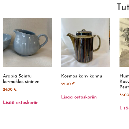
Tu
Arabia Sointu
Kosmos kahvikannu
Hump
kermakko, sininen
Kasv
52.00
€
Pent
24.00
€
36.0
Lisää ostoskoriin
Lisää ostoskoriin
Lisä