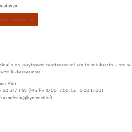
arastossa
isää ostoskoriin
 sinulla on kysyttävää tuotteesta tai sen toimituksesta – ota s
eyttä liikkeeseemme:
en Viiri
8 50 347 1162 (Ma-Pe 10.00-17.00, La 10.00-15.00)
akaspalvelu@kymenviiri.fi