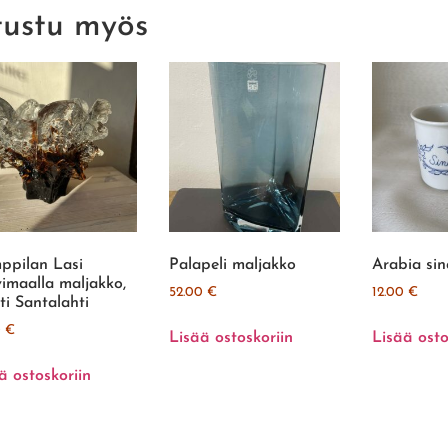
tustu myös
pilan Lasi
Palapeli maljakko
Arabia sin
imaalla maljakko,
52.00
€
12.00
€
ti Santalahti
0
€
Lisää ostoskoriin
Lisää osto
ä ostoskoriin