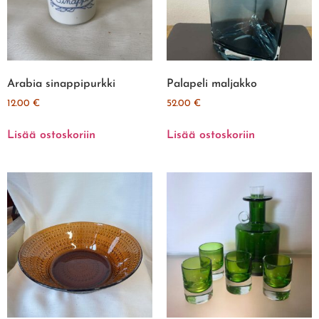
Arabia sinappipurkki
Palapeli maljakko
12.00
€
52.00
€
Lisää ostoskoriin
Lisää ostoskoriin