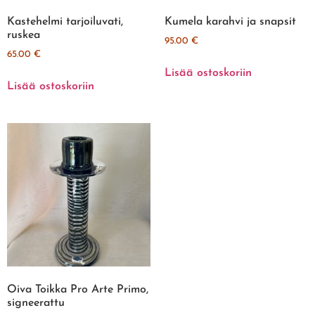
Kastehelmi tarjoiluvati,
Kumela karahvi ja snapsit
ruskea
95.00
€
65.00
€
Lisää ostoskoriin
Lisää ostoskoriin
Oiva Toikka Pro Arte Primo,
signeerattu