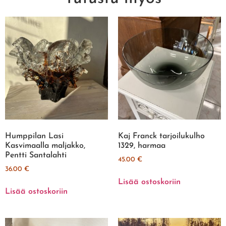
Humppilan Lasi
Kaj Franck tarjoilukulho
Kasvimaalla maljakko,
1329, harmaa
Pentti Santalahti
45.00
€
36.00
€
Lisää ostoskoriin
Lisää ostoskoriin