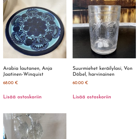
Arabia lautanen, Anja
Suurmiehet keräilylasi, Von
Jaatinen-Winquist
Döbel, harvinainen
68.00
€
60.00
€
Lisää ostoskoriin
Lisää ostoskoriin