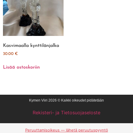
Kasvimaalla kynttilänjalka
30.00
€
Lisää ostoskoriin
Kymen Viiri 2026 © Kaikki oikeudet pidätetään
Rekisteri- ja Tietosuojaseloste
Peruuttamisoikeus — lähetä peruutuspyyntö