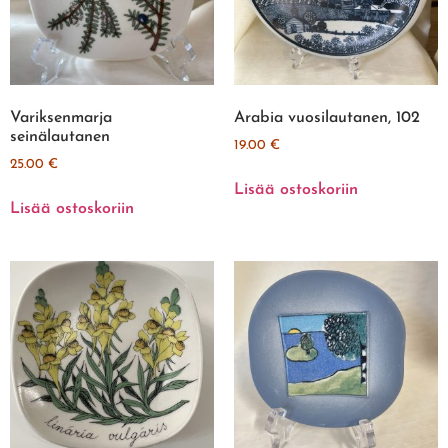
Variksenmarja
Arabia vuosilautanen, 102
seinälautanen
19.00
€
25.00
€
Lisää ostoskoriin
Lisää ostoskoriin