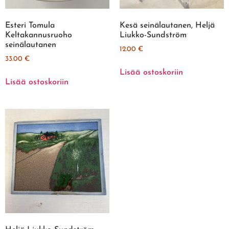
Esteri Tomula
Kesä seinälautanen, Heljä
Keltakannusruoho
Liukko-Sundström
seinälautanen
12.00
€
33.00
€
Lisää ostoskoriin
Lisää ostoskoriin