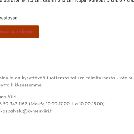
lalautasen ø 17,5 cm, asetin ø 13 cm. Kupin korkeus 5 cm, ø 7 cm
arastossa
isää ostoskoriin
 sinulla on kysyttävää tuotteesta tai sen toimituksesta – ota s
eyttä liikkeeseemme:
en Viiri
8 50 347 1162 (Ma-Pe 10.00-17.00, La 10.00-15.00)
akaspalvelu@kymenviiri.fi