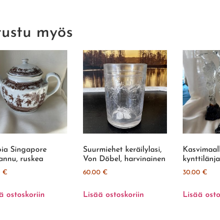
tustu myös
ia Singapore
Suurmiehet keräilylasi,
Kasvimaal
annu, ruskea
Von Döbel, harvinainen
kynttilänja
0
€
60.00
€
30.00
€
ä ostoskoriin
Lisää ostoskoriin
Lisää osto