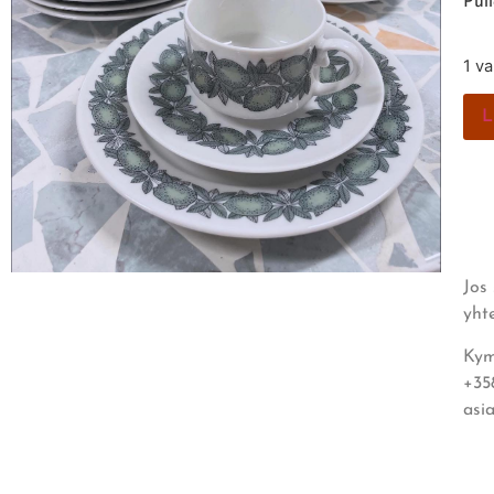
Pul
1 v
L
Jos
yht
Kym
+35
asi