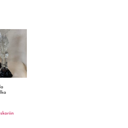
la
lka
skoriin