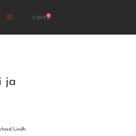
0
0.00
€
i ja
ichard Lindh.