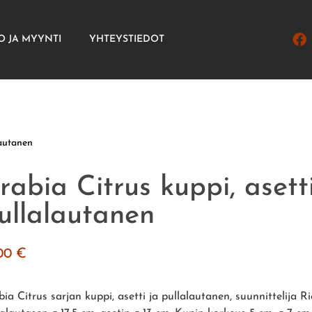
O JA MYYNTI
YHTEYSTIEDOT
lautanen
rabia Citrus kuppi, asett
ullalautanen
.00
€
ia Citrus sarjan kuppi, asetti ja pullalautanen, suunnittelija R