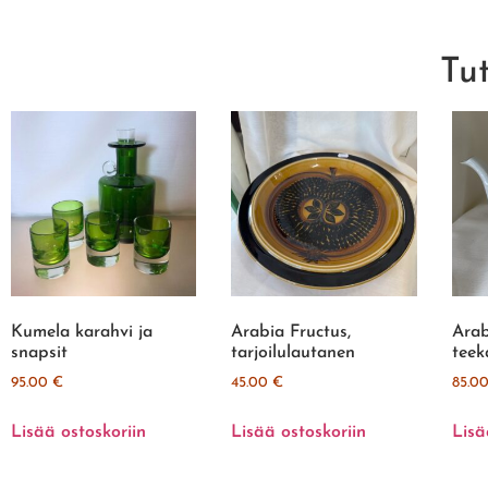
Tu
Kumela karahvi ja
Arabia Fructus,
Arab
snapsit
tarjoilulautanen
teek
95.00
€
45.00
€
85.0
Lisää ostoskoriin
Lisää ostoskoriin
Lisä