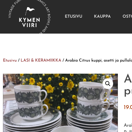
ETUSIVU
KAUPPA
OST
Etusivu
/
LASI & KERAMIIKKA
/ Arabia Citrus kuppi, asetti ja pulla
A
p
19
Arab