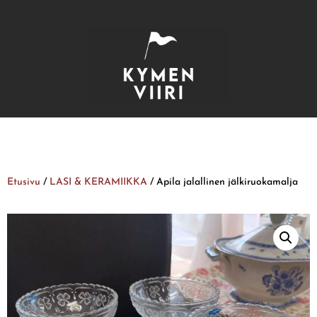
Etusivu
/
LASI & KERAMIIKKA
/ Apila jalallinen jälkiruokamalja