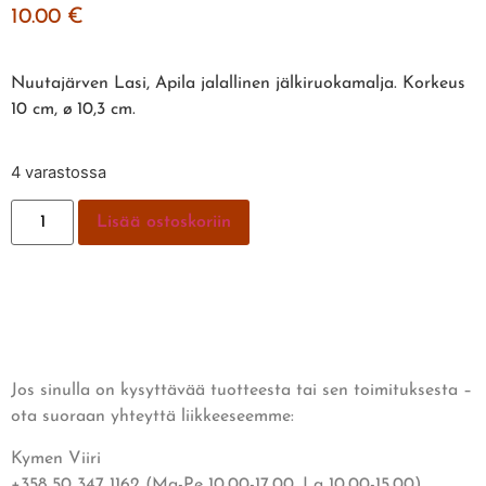
10.00
€
Nuutajärven Lasi, Apila jalallinen jälkiruokamalja. Korkeus
10 cm, ø 10,3 cm.
4 varastossa
Lisää ostoskoriin
Jos sinulla on kysyttävää tuotteesta tai sen toimituksesta –
ota suoraan yhteyttä liikkeeseemme:
Kymen Viiri
+358 50 347 1162 (Ma-Pe 10.00-17.00, La 10.00-15.00)