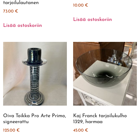
tarjoilulautanen
10.00
€
73.00
€
Lisää ostoskoriin
Lisää ostoskoriin
Oiva Toikka Pro Arte Primo,
Kaj Franck tarjoilukulho
signeerattu
1329, harmaa
125.00
€
45.00
€