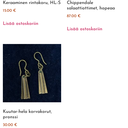
Keraaminen rintakoru, HL-S
Chippendale
salaattiottimet, hopeaa
15.00
€
87.00
€
Lisää ostoskoriin
Lisää ostoskoriin
Kuutar-hela korvakorut,
pronssi
30.00
€