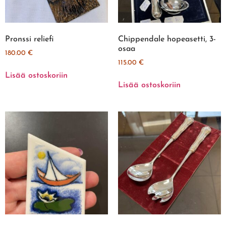
Pronssi reliefi
Chippendale hopeasetti, 3-
osaa
180.00
€
115.00
€
Lisää ostoskoriin
Lisää ostoskoriin