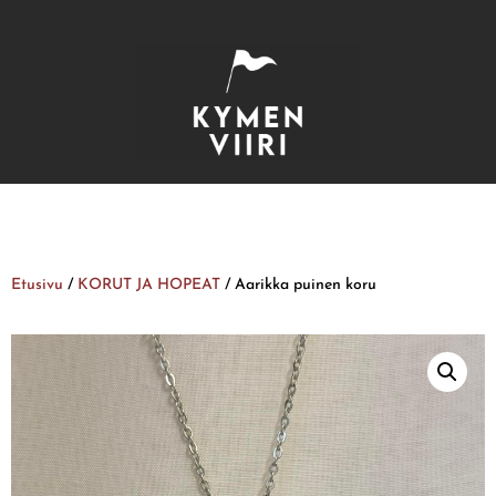
Etusivu
/
KORUT JA HOPEAT
/ Aarikka puinen koru