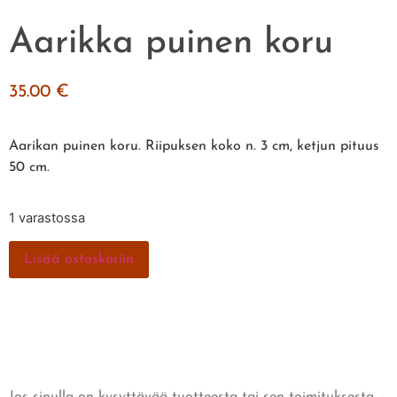
Aarikka puinen koru
35.00
€
Aarikan puinen koru. Riipuksen koko n. 3 cm, ketjun pituus
50 cm.
1 varastossa
Lisää ostoskoriin
Jos sinulla on kysyttävää tuotteesta tai sen toimituksesta –