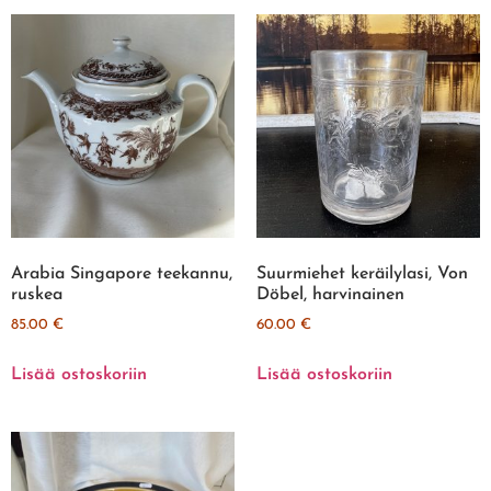
Arabia Singapore teekannu,
Suurmiehet keräilylasi, Von
ruskea
Döbel, harvinainen
85.00
€
60.00
€
Lisää ostoskoriin
Lisää ostoskoriin