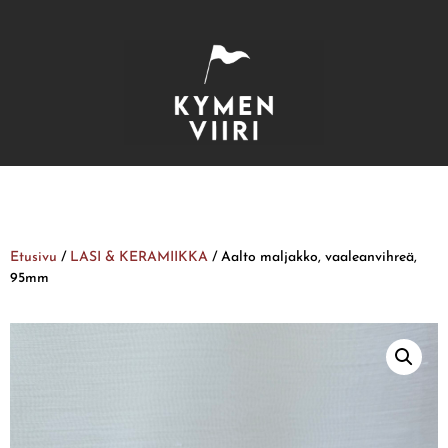
Etusivu
/
LASI & KERAMIIKKA
/ Aalto maljakko, vaaleanvihreä,
95mm