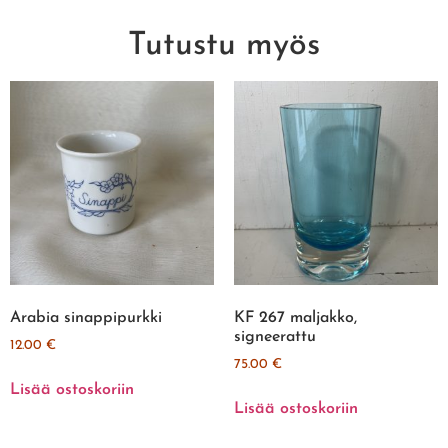
Tutustu myös
Arabia sinappipurkki
KF 267 maljakko,
signeerattu
12.00
€
75.00
€
Lisää ostoskoriin
Lisää ostoskoriin