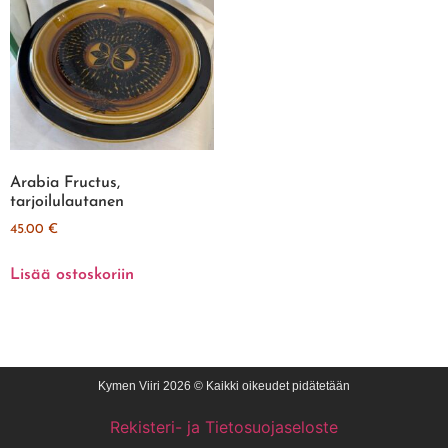
Arabia Fructus,
tarjoilulautanen
45.00
€
Lisää ostoskoriin
Kymen Viiri 2026 © Kaikki oikeudet pidätetään
Rekisteri- ja Tietosuojaseloste